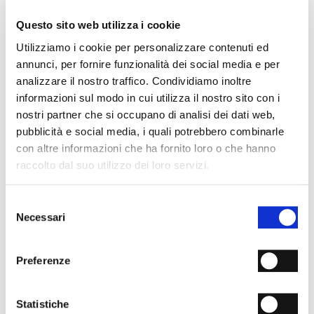
- Materiale: Camoscio
- Fondo: Cuoio
Questo sito web utilizza i cookie
- Tacco: 80 mm
- Colore: Nero
Utilizziamo i cookie per personalizzare contenuti ed
- Made in Italy
annunci, per fornire funzionalità dei social media e per
analizzare il nostro traffico. Condividiamo inoltre
PERCHÉ È SPECIALE?
informazioni sul modo in cui utilizza il nostro sito con i
nostri partner che si occupano di analisi dei dati web,
pubblicità e social media, i quali potrebbero combinarle
con altre informazioni che ha fornito loro o che hanno
raccolto dal suo utilizzo dei loro servizi.
Selezione
MATERIALI PREMIUM
MADE IN ITALY
LAVORAZIONE
ARTIGIANALE
Necessari
del
consenso
SPEDIZIONI
Preferenze
RESI & RIMBORSI
Statistiche
METODI DI PAGAMENTO