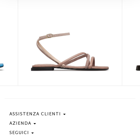
ASSISTENZA CLIENTI
AZIENDA
Contattaci
Condizioni Di Acquisto
SEGUICI
Privacy Policy