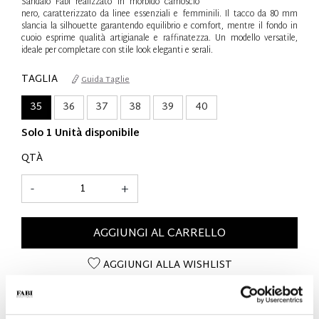
Sandalo Fabi realizzato in morbido camoscio
nero, caratterizzato da linee essenziali e femminili. Il tacco da 80 mm
slancia la silhouette garantendo equilibrio e comfort, mentre il fondo in
cuoio esprime qualità artigianale e raffinatezza. Un modello versatile,
ideale per completare con stile look eleganti e serali.
TAGLIA
Guida Taglie
35
36
37
38
39
40
Solo 1 Unità disponibile
QTÀ
-
+
AGGIUNGI AL CARRELLO
AGGIUNGI ALLA WISHLIST
DETTAGLI SUL PRODOTTO