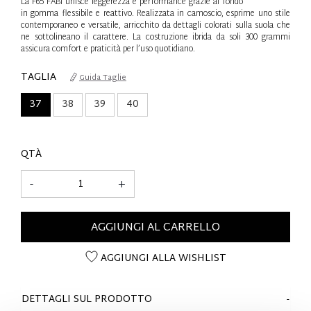
La F65 FABI unisce leggerezza e performance grazie al fondo
in gomma flessibile e reattivo. Realizzata in camoscio, esprime uno stile
contemporaneo e versatile, arricchito da dettagli colorati sulla suola che
ne sottolineano il carattere. La costruzione ibrida da soli 300 grammi
assicura comfort e praticità per l’uso quotidiano.
TAGLIA
Guida Taglie
37
38
39
40
QTÀ
-
+
AGGIUNGI AL CARRELLO
AGGIUNGI ALLA WISHLIST
DETTAGLI SUL PRODOTTO