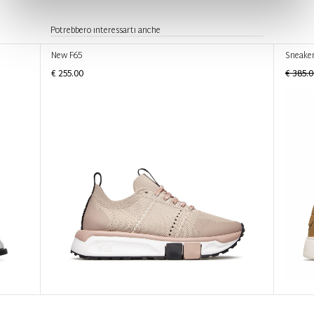
Potrebbero interessarti anche
New F65
Sneaker
€ 255.00
€ 385.0