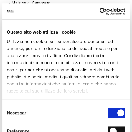
- Materiale: Camoscio
- Suola: Gomma
- Colore: Cammello
- Made in Italy
PERCHÉ È SPECIALE?
Questo sito web utilizza i cookie
Utilizziamo i cookie per personalizzare contenuti ed
annunci, per fornire funzionalità dei social media e per
analizzare il nostro traffico. Condividiamo inoltre
informazioni sul modo in cui utilizza il nostro sito con i
nostri partner che si occupano di analisi dei dati web,
pubblicità e social media, i quali potrebbero combinarle
MADE IN ITALY
LEGGEREZZA E
LAVORAZIONE
con altre informazioni che ha fornito loro o che hanno
COMFORT
ARTIGIANALE
raccolto dal suo utilizzo dei loro servizi.
Selezione
Necessari
del
consenso
FLESSIBILITA'
Preferenze