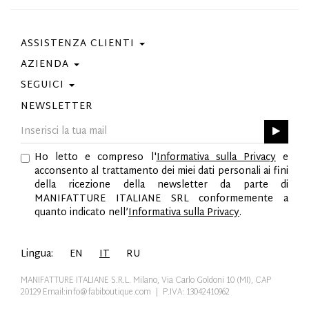
ASSISTENZA CLIENTI
AZIENDA
Contattaci
Condizioni Di Acquisto
SEGUICI
Privacy Policy
Guida Taglie
Cookie Policy
NEWSLETTER
Facebook
Gift Card
Best Of Fabi
Instagram
GPSR
Pinterest
Ho letto e compreso l'
Informativa sulla Privacy
e
Twitter
acconsento al trattamento dei miei dati personali ai fini
YouTube
della ricezione della newsletter da parte di
LinkedIn
MANIFATTURE ITALIANE SRL conformemente a
quanto indicato nell’
Informativa sulla Privacy
.
Lingua:
EN
IT
RU
MANIFATTURE ITALIANE S.R.L. Milano, Via Carlo Goldoni 10 (MI), CAP
20129
Email:info@fabiboutique.com
| P.IVA: 13042410962