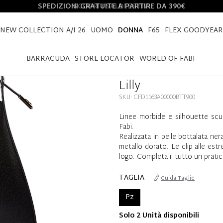
SPEDIZIONI GRATUITE A PARTIRE DA 390€
NEW COLLECTION A/I 26
UOMO
DONNA
F65
FLEX GOODYEAR
HOME
DONNA
LILLY
BARRACUDA
STORE LOCATOR
WORLD OF FABI
Lilly
SKU: CFD1163A00000BTT900
Linee morbide e silhouette scult
Fabi.
Realizzata in pelle bottalata ner
metallo dorato. Le clip alle est
logo. Completa il tutto un prati
TAGLIA
Guida Taglie
Pz
Solo 2 Unità disponibili