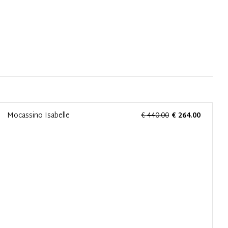
Mocassino Isabelle
€ 440.00
€ 264.00
f