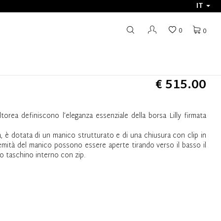
IT
0
0
€ 515.00
orea definiscono l’eleganza essenziale della borsa Lilly firmata
a, è dotata di un manico strutturato e di una chiusura con clip in
remità del manico possono essere aperte tirando verso il basso il
co taschino interno con zip.