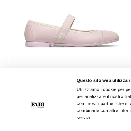
Questo sito web utilizza i
ASSISTENZA CLIENTI
AZIENDA
Utilizziamo i cookie per pe
per analizzare il nostro tra
Contattaci
Privacy Policy
con i nostri partner che si
Condizioni Di Acquisto
Cookie Policy
combinarle con altre inform
Guida Taglie
Best Of Fabi
servizi.
Gift Card
GPSR