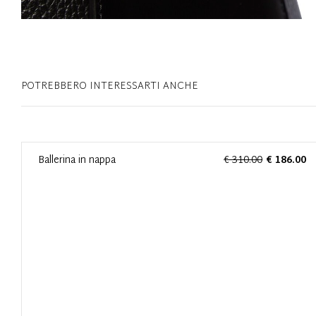
POTREBBERO INTERESSARTI ANCHE
0
Ballerina in nappa
€ 310.00
€ 186.00