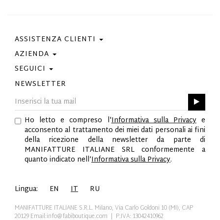
ASSISTENZA CLIENTI
AZIENDA
Contattaci
Condizioni Di Acquisto
SEGUICI
Privacy Policy
Guida Taglie
Cookie Policy
NEWSLETTER
Facebook
Gift Card
Best Of Fabi
Instagram
GPSR
Pinterest
Ho letto e compreso l'
Informativa sulla Privacy
e
Twitter
acconsento al trattamento dei miei dati personali ai fini
YouTube
della ricezione della newsletter da parte di
LinkedIn
MANIFATTURE ITALIANE SRL conformemente a
quanto indicato nell’
Informativa sulla Privacy
.
Lingua:
EN
IT
RU
MANIFATTURE ITALIANE S.R.L. Milano, Via Carlo Goldoni 10 (MI), CAP
20129
Email:info@fabiboutique.com
| P.IVA: 13042410962