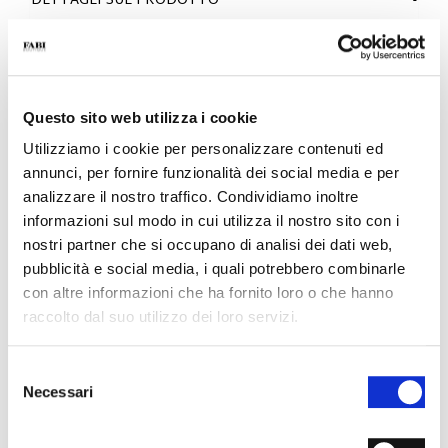
DETTAGLI SUL PRODOTTO
- Materiale: Nappa
- Colore: Nero
- Fondo: F65 in gomma dal peso di soli 300 grammi
- Made in Italy
Questo sito web utilizza i cookie
PERCHÉ È SPECIALE?
Utilizziamo i cookie per personalizzare contenuti ed
annunci, per fornire funzionalità dei social media e per
analizzare il nostro traffico. Condividiamo inoltre
informazioni sul modo in cui utilizza il nostro sito con i
nostri partner che si occupano di analisi dei dati web,
pubblicità e social media, i quali potrebbero combinarle
MADE IN ITALY
LEGGEREZZA E
LAVORAZIONE
con altre informazioni che ha fornito loro o che hanno
COMFORT
ARTIGIANALE
raccolto dal suo utilizzo dei loro servizi.
Selezione
Necessari
del
consenso