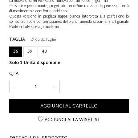
La nuova sneaker F65 Fabi si rinnova con un fondo in gomma
flessibile e performante, progettato per offrire massima leggerezza, libertà
di movimento e comfort quotidiano.
Questa versione in pregiata nappa bianca interpreta alla perfezione lo
spirito tecnico e contemporaneo del brand, unendo savoir-faire artigianale
Made in Italy e design moderno.
TAGLIA
Guida Taglie
36
39
40
Solo 1 Unità disponibile
QTÀ
-
+
AGGIUNGI AL CARRELLO
AGGIUNGI ALLA WISHLIST