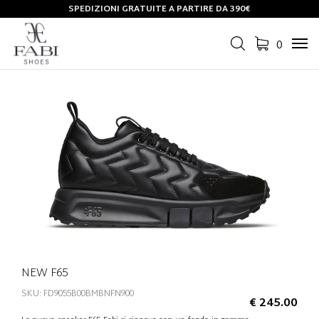
SPEDIZIONI GRATUITE A PARTIRE DA 390€
0
Tog
navi
NEW F65
SKU: FD9055B00BMBNFN900
€ 245.00