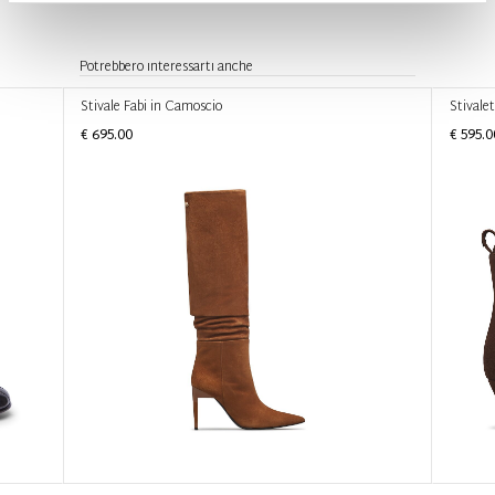
Potrebbero interessarti anche
Stivale Fabi in Camoscio
Stivale
€ 695.00
€ 595.0