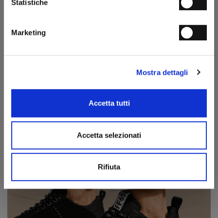
Statistiche
Ho letto e compreso l'
Informativa sulla Privacy
e acconsento al
trattamento dei miei dati personali ai fini della ricezione della newsletter
da parte di MANIFATTURE ITALIANE SRL conformemente a quanto
Mocassino Play double monk
indicato nell’
Informativa sulla Privacy
.
Marketing
€ 237.00
€ 395.00
ISCRIVITI
Mostra dettagli
Accetta tutti
Accetta selezionati
Rifiuta