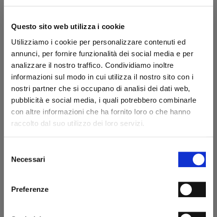
€ 267.00
€ 249.00
€ 445.00
€ 415.00
Questo sito web utilizza i cookie
Utilizziamo i cookie per personalizzare contenuti ed
annunci, per fornire funzionalità dei social media e per
analizzare il nostro traffico. Condividiamo inoltre
informazioni sul modo in cui utilizza il nostro sito con i
nostri partner che si occupano di analisi dei dati web,
×
pubblicità e social media, i quali potrebbero combinarle
Mocassino Play
Mocassino Play
con altre informazioni che ha fornito loro o che hanno
ISCRIVITI ALLA NOSTRA
raccolto dal suo utilizzo dei loro servizi.
NEWSLETTER
€ 249.00
€ 237.00
€ 415.00
€ 395.00
Selezione
ISCRIVITI ORA ALLA NEWSLETTER E OTTIENI
Necessari
del
consenso
UN CODICE SCONTO DEL 15%
Preferenze