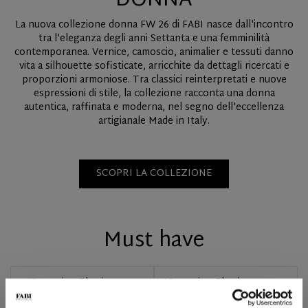
DONNA
La nuova collezione donna FW 26 di FABI nasce dall'incontro
tra l'eleganza degli anni Settanta e una femminilità
contemporanea. Vernice, camoscio, animalier e tessuti danno
vita a silhouette sofisticate, arricchite da dettagli ricercati e
proporzioni armoniose. Tra classici reinterpretati e nuove
espressioni di stile, la collezione racconta una donna
autentica, raffinata e moderna, nel segno dell'eccellenza
artigianale Made in Italy.
SCOPRI LA COLLEZIONE
Must have
Mocassino Play in camoscio
Mocassino Play in cervo