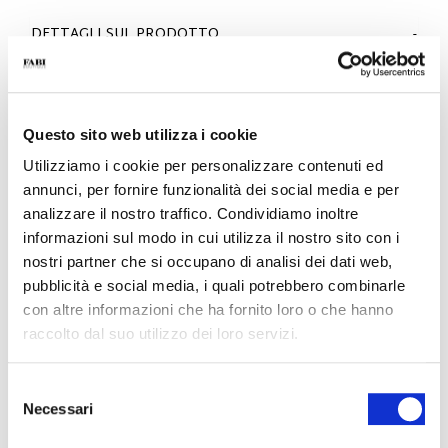
DETTAGLI SUL PRODOTTO
- Materiale: Nappa
- Suola: Gomma
-Colore: Bianco
- Made in Italy
Questo sito web utilizza i cookie
PERCHÉ È SPECIALE?
Utilizziamo i cookie per personalizzare contenuti ed
annunci, per fornire funzionalità dei social media e per
analizzare il nostro traffico. Condividiamo inoltre
informazioni sul modo in cui utilizza il nostro sito con i
nostri partner che si occupano di analisi dei dati web,
pubblicità e social media, i quali potrebbero combinarle
con altre informazioni che ha fornito loro o che hanno
MADE IN ITALY
LEGGEREZZA E
LAVORAZIONE
raccolto dal suo utilizzo dei loro servizi.
COMFORT
ARTIGIANALE
Selezione
Necessari
del
consenso