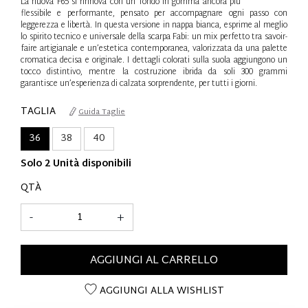
La nuova F65 si rinnova con un fondo in gomma ancora più
flessibile e performante, pensato per accompagnare ogni passo con
leggerezza e libertà. In questa versione in nappa bianca, esprime al meglio
lo spirito tecnico e universale della scarpa Fabi: un mix perfetto tra savoir-
faire artigianale e un’estetica contemporanea, valorizzata da una palette
cromatica decisa e originale. I dettagli colorati sulla suola aggiungono un
tocco distintivo, mentre la costruzione ibrida da soli 300 grammi
garantisce un’esperienza di calzata sorprendente, per tutti i giorni.
TAGLIA
Guida Taglie
36
38
40
Solo 2 Unità disponibili
QTÀ
-
+
AGGIUNGI AL CARRELLO
AGGIUNGI ALLA WISHLIST