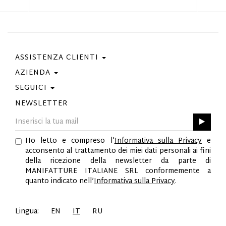
ASSISTENZA CLIENTI
AZIENDA
Contattaci
Condizioni Di Acquisto
SEGUICI
Privacy Policy
Guida Taglie
Cookie Policy
NEWSLETTER
Facebook
Gift Card
Best Of Fabi
Instagram
GPSR
Pinterest
Ho letto e compreso l'
Informativa sulla Privacy
e
Twitter
acconsento al trattamento dei miei dati personali ai fini
YouTube
della ricezione della newsletter da parte di
LinkedIn
MANIFATTURE ITALIANE SRL conformemente a
quanto indicato nell’
Informativa sulla Privacy
.
Lingua:
EN
IT
RU