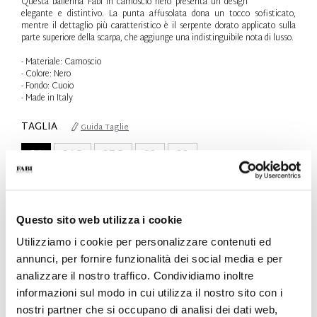
Questa ballerina Fabi in camoscio nero presenta un design
elegante e distintivo. La punta affusolata dona un tocco sofisticato,
mentre il dettaglio più caratteristico è il serpente dorato applicato sulla
parte superiore della scarpa, che aggiunge una indistinguibile nota di lusso.
- Materiale: Camoscio
- Colore: Nero
- Fondo: Cuoio
- Made in Italy
TAGLIA
Guida Taglie
36
36.5
37.5
38
39
Solo 1 Unità disponibile
QTÀ
Questo sito web utilizza i cookie
-
+
Utilizziamo i cookie per personalizzare contenuti ed
annunci, per fornire funzionalità dei social media e per
analizzare il nostro traffico. Condividiamo inoltre
AGGIUNGI AL CARRELLO
informazioni sul modo in cui utilizza il nostro sito con i
AGGIUNGI ALLA WISHLIST
nostri partner che si occupano di analisi dei dati web,