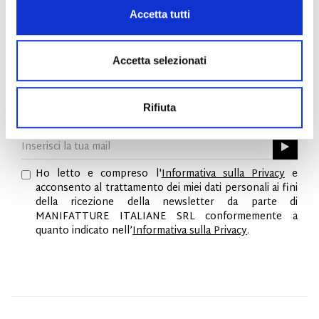
SPEDIZIONI
Accetta tutti
RESI & RIMBORSI
METODI DI PAGAMENTO
Accetta selezionati
NEWSLETTER
Entra nella community Fabi Shoes e
ottieni il 15% di
Rifiuta
sconto sul primo ordine.
Ho letto e compreso l'
Informativa sulla Privacy
e
acconsento al trattamento dei miei dati personali ai fini
della ricezione della newsletter da parte di
MANIFATTURE ITALIANE SRL conformemente a
quanto indicato nell’
Informativa sulla Privacy
.