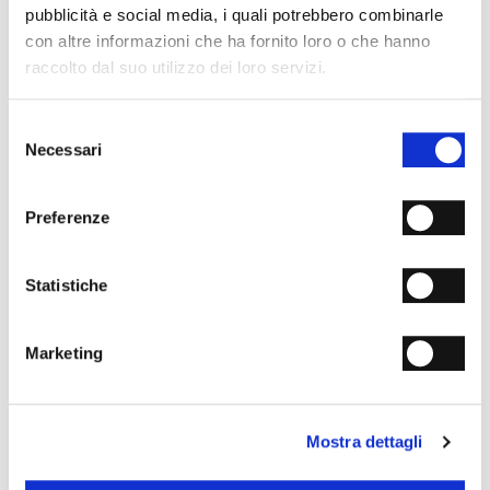
pubblicità e social media, i quali potrebbero combinarle
con altre informazioni che ha fornito loro o che hanno
PERCHÉ È SPECIALE?
raccolto dal suo utilizzo dei loro servizi.
Selezione
Necessari
del
consenso
Preferenze
MATERIALI PREMIUM
MADE IN ITALY
LEGGEREZZA E
COMFORT
Statistiche
Marketing
LAVORAZIONE
ARTIGIANALE
Mostra dettagli