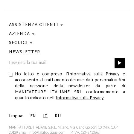
ASSISTENZA CLIENTI
AZIENDA
Contattaci
Condizioni Di Acquisto
SEGUICI
Privacy Policy
Guida Taglie
Cookie Policy
NEWSLETTER
Facebook
Gift Card
Best Of Fabi
Instagram
GPSR
Pinterest
Ho letto e compreso l'
Informativa sulla Privacy
e
Twitter
acconsento al trattamento dei miei dati personali ai fini
YouTube
della ricezione della newsletter da parte di
LinkedIn
MANIFATTURE ITALIANE SRL conformemente a
quanto indicato nell’
Informativa sulla Privacy
.
Lingua:
EN
IT
RU
MANIFATTURE ITALIANE S.R.L. Milano, Via Carlo Goldoni 10 (MI), CAP
20129
Email:info@fabiboutique.com
| P.IVA: 13042410962