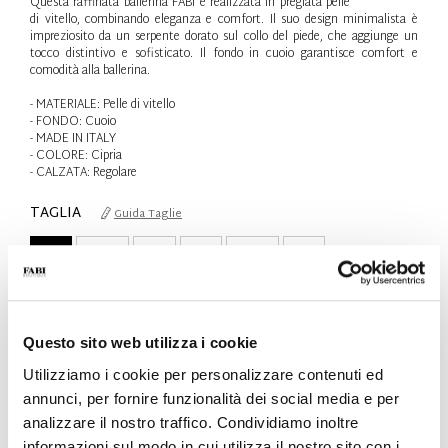
Questa raffinata ballerina FABI è realizzata in pregiata pelle
di vitello, combinando eleganza e comfort. Il suo design minimalista è
impreziosito da un serpente dorato sul collo del piede, che aggiunge un
tocco distintivo e sofisticato. Il fondo in cuoio garantisce comfort e
comodità alla ballerina.
- MATERIALE: Pelle di vitello
- FONDO: Cuoio
- MADE IN ITALY
- COLORE: Cipria
- CALZATA: Regolare
TAGLIA
Guida Taglie
36
36.5
37
38
38.5
39
Solo 1 Unità disponibile
QTÀ
Questo sito web utilizza i cookie
-
+
Utilizziamo i cookie per personalizzare contenuti ed
annunci, per fornire funzionalità dei social media e per
analizzare il nostro traffico. Condividiamo inoltre
AGGIUNGI AL CARRELLO
informazioni sul modo in cui utilizza il nostro sito con i