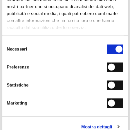
AGGIUNGI ALLA WISHLIST
nostri partner che si occupano di analisi dei dati web,
pubblicità e social media, i quali potrebbero combinarle
con altre informazioni che ha fornito loro o che hanno
SPEDIZIONI
raccolto dal suo utilizzo dei loro servizi.
RESI & RIMBORSI
Selezione
METODI DI PAGAMENTO
Necessari
del
consenso
NEWSLETTER
Entra nella community Fabi Shoes e
ottieni il 15% di
Preferenze
sconto sul primo ordine.
Statistiche
Ho letto e compreso l'
Informativa sulla Privacy
e
acconsento al trattamento dei miei dati personali ai fini
Marketing
della ricezione della newsletter da parte di
MANIFATTURE ITALIANE SRL conformemente a
quanto indicato nell’
Informativa sulla Privacy
.
Mostra dettagli