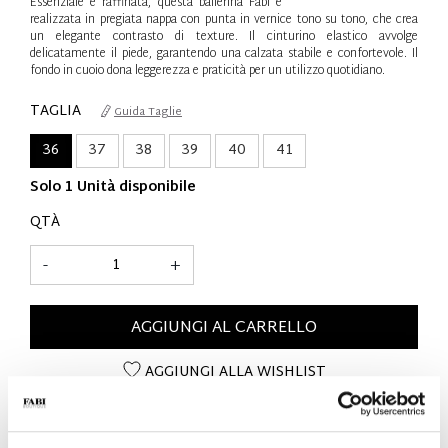
Essenziale e raffinata, questa ballerina Fabi è
realizzata in pregiata nappa con punta in vernice tono su tono, che crea
un elegante contrasto di texture. Il cinturino elastico avvolge
delicatamente il piede, garantendo una calzata stabile e confortevole. Il
fondo in cuoio dona leggerezza e praticità per un utilizzo quotidiano.
TAGLIA
Guida Taglie
36
37
38
39
40
41
Solo 1 Unità disponibile
QTÀ
-
+
AGGIUNGI AL CARRELLO
AGGIUNGI ALLA WISHLIST
DETTAGLI SUL PRODOTTO