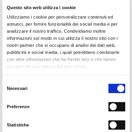
- Materiale: Nappa
Questo sito web utilizza i cookie
- Fondo: Cuoio
- Colore: Giallo
Utilizziamo i cookie per personalizzare contenuti ed
- Made in Italy
annunci, per fornire funzionalità dei social media e per
analizzare il nostro traffico. Condividiamo inoltre
PERCHÉ È SPECIALE?
informazioni sul modo in cui utilizza il nostro sito con i
nostri partner che si occupano di analisi dei dati web,
pubblicità e social media, i quali potrebbero combinarle
con altre informazioni che ha fornito loro o che hanno
raccolto dal suo utilizzo dei loro servizi.
MATERIALI PREMIUM
MADE IN ITALY
LAVORAZIONE
Selezione
ARTIGIANALE
Necessari
del
consenso
SPEDIZIONI
Preferenze
RESI & RIMBORSI
METODI DI PAGAMENTO
Statistiche