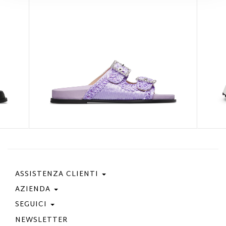
ASSISTENZA CLIENTI
AZIENDA
Contattaci
Condizioni Di Acquisto
SEGUICI
Privacy Policy
Guida Taglie
Cookie Policy
NEWSLETTER
Facebook