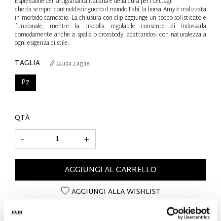
Espressione dell’artigianalità italiana e della cura per i dettagli
che da sempre contraddistinguono il mondo Fabi, la borsa Amy è realizzata
in morbido camoscio. La chiusura con clip aggiunge un tocco sofisticato e
funzionale, mentre la tracolla regolabile consente di indossarla
comodamente anche a spalla o crossbody, adattandosi con naturalezza a
ogni esigenza di stile.
TAGLIA
Guida Taglie
Pz
QTÀ
-
+
AGGIUNGI AL CARRELLO
AGGIUNGI ALLA WISHLIST