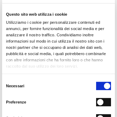
DETTAGLI SUL PRODOTTO
- Materiale: Camoscio
- Colore: Marrone
Questo sito web utilizza i cookie
- Altezza: 15.5 cm
- Lunghezza: 25 cm
Utilizziamo i cookie per personalizzare contenuti ed
- Profondità: 9.5 cm
annunci, per fornire funzionalità dei social media e per
- Made in Italy
analizzare il nostro traffico. Condividiamo inoltre
informazioni sul modo in cui utilizza il nostro sito con i
PERCHÉ È SPECIALE?
nostri partner che si occupano di analisi dei dati web,
pubblicità e social media, i quali potrebbero combinarle
con altre informazioni che ha fornito loro o che hanno
raccolto dal suo utilizzo dei loro servizi.
Selezione
Necessari
MATERIALI PREMIUM
MADE IN ITALY
LAVORAZIONE
del
ARTIGIANALE
consenso
Preferenze
SPEDIZIONI
RESI & RIMBORSI