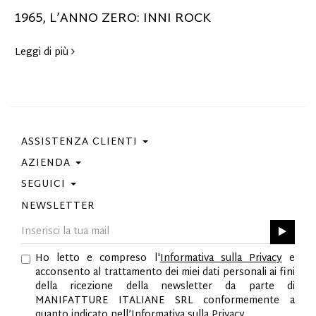
1965, L’ANNO ZERO: INNI ROCK
Leggi di più
ASSISTENZA CLIENTI
AZIENDA
Contattaci
Condizioni Di Acquisto
SEGUICI
Privacy Policy
Guida Taglie
Cookie Policy
NEWSLETTER
Facebook
Gift Card
Best Of Fabi
Instagram
GPSR
Pinterest
Ho letto e compreso l'
Informativa sulla Privacy
e
Twitter
acconsento al trattamento dei miei dati personali ai fini
YouTube
della ricezione della newsletter da parte di
LinkedIn
MANIFATTURE ITALIANE SRL conformemente a
quanto indicato nell’
Informativa sulla Privacy
.