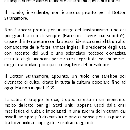
all’acqua di rose diametralmente distanti da quella di Kubrick.
Il mondo, è evidente, non è ancora pronto per il Dottor
Stranamore.
Non è ancora pronto per un mago del trasformismo, uno dei
più grandi attori di sempre (Harrison l’avete mai sentito?),
capace di interpretare con la stessa, identica credibilità un alto
comandante delle forze armate inglesi, il presidente degli Usa
con accento del Sud e uno scienziato tedesco ex-nazista
assunto dagli americani per carpire i segreti dei vecchi nemici,
un guerrafondaio principale consigliere del presidente.
Il Dottor Stranamore, appunto. Un ruolo che sarebbe poi
diventato di culto, citato in tutta la cultura popolare fino ad
oggi. Ma non in quel 1965.
La satira è troppo feroce, troppo diretta in un momento
molto delicato per gli Stati Uniti, appena usciti dalla crisi
missilistica di Cuba e impelagati in una guerra del Vietnam dai
risvolti sempre più drammatici e privi di senso per il rapporto
tra forze militari impiegate e risultati raggiunti.