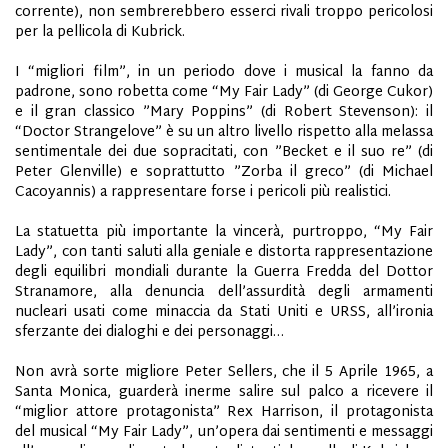
corrente), non sembrerebbero esserci rivali troppo pericolosi
per la pellicola di Kubrick.
I “migliori film”, in un periodo dove i musical la fanno da
padrone, sono robetta come “My Fair Lady” (di George Cukor)
e il gran classico ”Mary Poppins” (di Robert Stevenson): il
“Doctor Strangelove” è su un altro livello rispetto alla melassa
sentimentale dei due sopracitati, con ”Becket e il suo re” (di
Peter Glenville) e soprattutto ”Zorba il greco” (di Michael
Cacoyannis) a rappresentare forse i pericoli più realistici.
La statuetta più importante la vincerà, purtroppo, “My Fair
Lady”, con tanti saluti alla geniale e distorta rappresentazione
degli equilibri mondiali durante la Guerra Fredda del Dottor
Stranamore, alla denuncia dell’assurdità degli armamenti
nucleari usati come minaccia da Stati Uniti e URSS, all’ironia
sferzante dei dialoghi e dei personaggi…
Non avrà sorte migliore Peter Sellers, che il 5 Aprile 1965, a
Santa Monica, guarderà inerme salire sul palco a ricevere il
“miglior attore protagonista” Rex Harrison, il protagonista
del musical “My Fair Lady”, un’opera dai sentimenti e messaggi