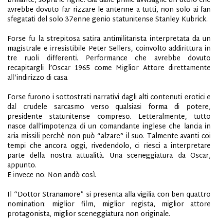
Brillante, sopra le righe. Già dalle prime avvisaglie un titolo che
avrebbe dovuto far rizzare le antenne a tutti, non solo ai fan
sfegatati del solo 37enne genio statunitense Stanley Kubrick.
Forse fu la strepitosa satira antimilitarista interpretata da un
magistrale e irresistibile Peter Sellers, coinvolto addirittura in
tre ruoli differenti. Performance che avrebbe dovuto
recapitargli l’Oscar 1965 come Miglior Attore direttamente
all’indirizzo di casa.
Forse furono i sottostrati narrativi dagli alti contenuti erotici e
dal crudele sarcasmo verso qualsiasi forma di potere,
presidente statunitense compreso. Letteralmente, tutto
nasce dall’impotenza di un comandante inglese che lancia in
aria missili perchè non può “alzare” il suo. Talmente avanti coi
tempi che ancora oggi, rivedendolo, ci riesci a interpretare
parte della nostra attualità. Una sceneggiatura da Oscar,
appunto.
E invece no. Non andò così.
Il “Dottor Stranamore” si presenta alla vigilia con ben quattro
nomination: miglior film, miglior regista, miglior attore
protagonista, miglior sceneggiatura non originale.