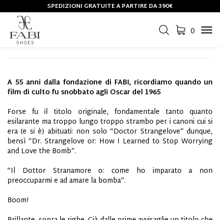
SPEDIZIONI GRATUITE A PARTIRE DA 390€
1965, L’ANNO ZERO: IL
DOTTOR STRANAMORE
0
Tog
navi
A 55 anni dalla fondazione di FABI, ricordiamo quando un
film di culto fu snobbato agli Oscar del 1965
Forse fu il titolo originale, fondamentale tanto quanto
esilarante ma troppo lungo troppo strambo per i canoni cui si
era (e si è) abituati: non solo “Doctor Strangelove” dunque,
bensì “Dr. Strangelove or: How I Learned to Stop Worrying
and Love the Bomb”.
“Il Dottor Stranamore o: come ho imparato a non
preoccuparmi e ad amare la bomba”.
Boom!