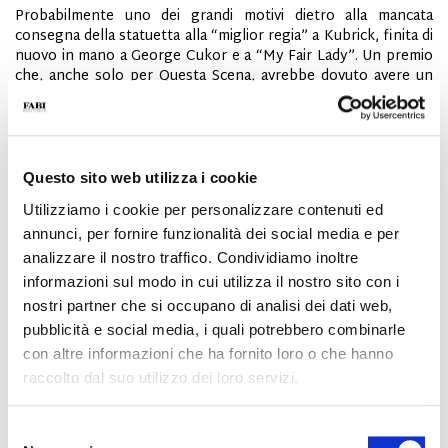
Probabilmente uno dei grandi motivi dietro alla mancata
consegna della statuetta alla “miglior regia” a Kubrick, finita di
nuovo in mano a George Cukor e a “My Fair Lady”. Un premio
che, anche solo per Questa Scena, avrebbe dovuto avere un
solo padrone.
Questo sito web utilizza i cookie
Utilizziamo i cookie per personalizzare contenuti ed
annunci, per fornire funzionalità dei social media e per
analizzare il nostro traffico. Condividiamo inoltre
informazioni sul modo in cui utilizza il nostro sito con i
nostri partner che si occupano di analisi dei dati web,
pubblicità e social media, i quali potrebbero combinarle
con altre informazioni che ha fornito loro o che hanno
raccolto dal suo utilizzo dei loro servizi.
Manco a dirlo, gli Oscar del 1965 non si sarebbero salvati
Selezione