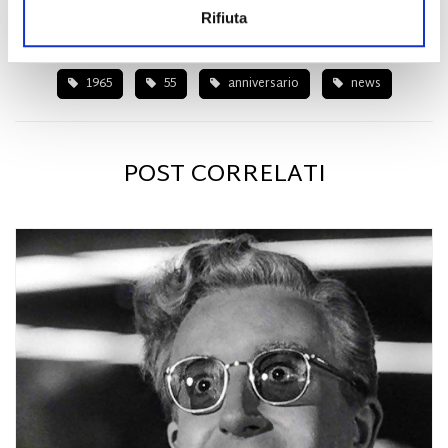
Rifiuta
1965
55
anniversario
news
POST CORRELATI