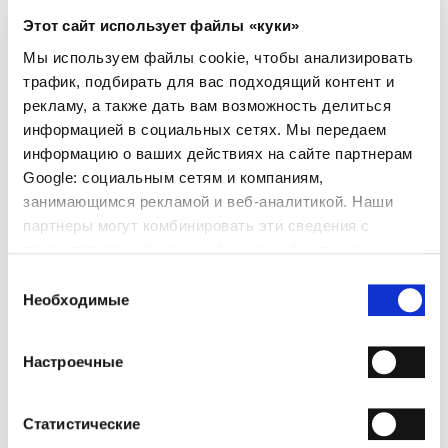
- Материал: Телячья кожа
Этот сайт использует файлы «куки»
- Цвет: Тёмно-коричневый
- Подошва: Кожа
Мы используем файлы cookie, чтобы анализировать
- Сделано в Италии
трафик, подбирать для вас подходящий контент и
рекламу, а также дать вам возможность делиться
ПОЧЕМУ ОН ОСОБЕННЫЙ?
информацией в социальных сетях. Мы передаем
информацию о ваших действиях на сайте партнерам
Google: социальным сетям и компаниям,
занимающимся рекламой и веб-аналитикой. Наши
партнеры могут комбинировать эти сведения с
предоставленной вами информацией, а также
данными, которые они получили при использовании
ПРЕМИАЛЬНЫЕ
СДЕЛАНО В ИТАЛИИ
РУЧНАЯ РАБОТА
Выбор
МАТЕРИАЛЫ
вами их сервисов.
Необходимые
согласия
ДОСТАВКА
Настроечные
ВОЗВРАТЫ И ВОЗМЕЩЕНИЯ
СПОСОБЫ ОПЛАТЫ
Статистические