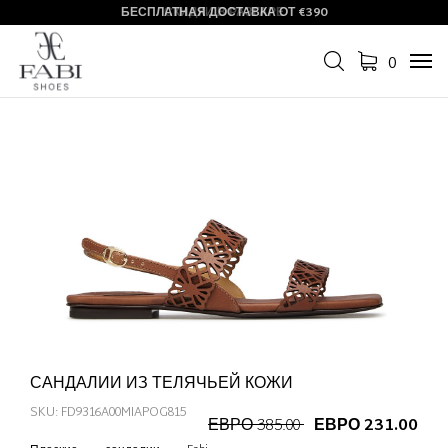
БЕСПЛАТНАЯ ДОСТАВКА ОТ €390
СКИДКИ В РАЗГАРЕ
0
Tog
navi
САНДАЛИИ ИЗ ТЕЛЯЧЬЕЙ КОЖИ
SKU: FD9316A00MIAPOG815
ЕВРО 385.00
ЕВРО 231.00