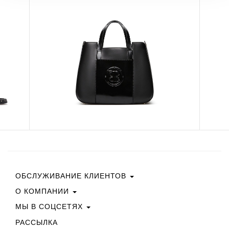
ОБСЛУЖИВАНИЕ КЛИЕНТОВ
О КОМПАНИИ
Свяжитесь С Нами
Условия Покупки
МЫ В СОЦСЕТЯХ
Политика Конфиденциальности
Руководство По Выбору Размера
Политика В Отношении Файлов Cookie
РАССЫЛКА
Facebook