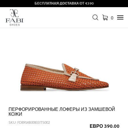
БЕСПЛАТНАЯ ДОСТАВКА ОТ €390
СКИДКИ В РАЗГАРЕ
0
Tog
navi
ПЕРФОРИРОВАННЫЕ ЛОФЕРЫ ИЗ ЗАМШЕВОЙ
КОЖИ
SKU: FD8914B00IEEITS002
ЕВРО 390.00