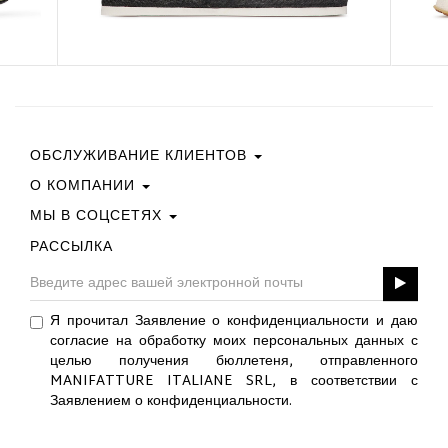
ОБСЛУЖИВАНИЕ КЛИЕНТОВ
О КОМПАНИИ
Свяжитесь С Нами
Условия Покупки
МЫ В СОЦСЕТЯХ
Политика Конфиденциальности
Руководство По Выбору Размера
Политика В Отношении Файлов Cookie
РАССЫЛКА
Facebook
ПОДАРОЧНАЯ КАРТА
Best Of Fabi
Instagram
GPSR
Pinterest
Я прочитал Заявление о конфиденциальности и даю
Twitter
согласие на обработку моих персональных данных с
YouTube
целью получения бюллетеня, отправленного
LinkedIn
MANIFATTURE ITALIANE SRL, в соответствии с
Заявлением о конфиденциальности.