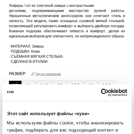
Лоферы Fabi из плетеной замши с контрастными
деталями, подчеркивающими мастерство ручной работы.
Украшенные металлическим аксессуаром, они сочетают стиль и
легкость. Эта модель также оснащена съемной мягкой стелькой,
позволяющей регулировать комфорт и выбирать двойную посадку.
Кожаная подошва обеспечивает гибкость и комфорт, делая их
идеальным выбором для элегантного, но непринужденного образа.
- МАТЕРИАЛ: Замша
- ПОДОШВА: Кожа
- СЪЁМНАЯ МЯГКАЯ СТЕЛЬКА
- СДЕЛАНО В ИТАЛИИ
РАЗМЕР
Гид по размерам
35
36
36.5
37
37.5
38
38.5
39
40
41
только 1 Доступна единица
Этот сайт использует файлы «куки»
КОЛИЧЕСТВО
Мы используем файлы cookie, чтобы анализировать
-
+
трафик, подбирать для вас подходящий контент и