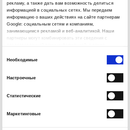
рекламу, а также дать вам возможность делиться
информацией в социальных сетях. Мы передаем
ДОБАВИТЬ В КОРЗИНУ
информацию о ваших действиях на сайте партнерам
Google: социальным сетям и компаниям,
ДОБАВИТЬ В СПИСОК ЖЕЛАНИЙ
занимающимся рекламой и веб-аналитикой. Наши
партнеры могут комбинировать эти сведения с
ДОСТАВКА
предоставленной вами информацией, а также
данными, которые они получили при использовании
Выбор
ВОЗВРАТЫ И ВОЗМЕЩЕНИЯ
вами их сервисов.
Необходимые
согласия
СПОСОБЫ ОПЛАТЫ
Настроечные
РАССЫЛКА
Присоединяйтесь к сообществу Fabi Shoes
и получите
скидку 15% на первый заказ.
Статистические
Маркетинговые
Я прочитал Заявление о конфиденциальности и даю
согласие на обработку моих персональных данных с
целью получения бюллетеня, отправленного