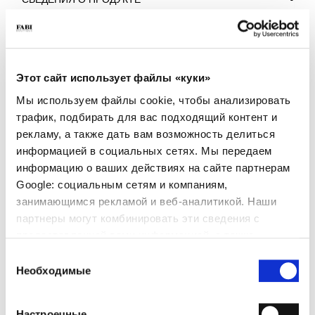
СВЕДЕНИЯ О ПРОДУКТЕ
- Материал: Техническая ткань
- Подошва: Вспененный EVA и резина TPU
- Цвет: пудра
- Made in Italy
Этот сайт использует файлы «куки»
ПОЧЕМУ ОН ОСОБЕННЫЙ?
Мы используем файлы cookie, чтобы анализировать
трафик, подбирать для вас подходящий контент и
рекламу, а также дать вам возможность делиться
информацией в социальных сетях. Мы передаем
информацию о ваших действиях на сайте партнерам
Google: социальным сетям и компаниям,
занимающимся рекламой и веб-аналитикой. Наши
СДЕЛАНО В ИТАЛИИ
ЛЕГКИЕ И УДОБНЫЕ
РУЧНАЯ РАБОТА
партнеры могут комбинировать эти сведения с
предоставленной вами информацией, а также
данными, которые они получили при использовании
Выбор
вами их сервисов.
Необходимые
согласия
ИСКЛЮЧИТЕЛЬНАЯ
Настроечные