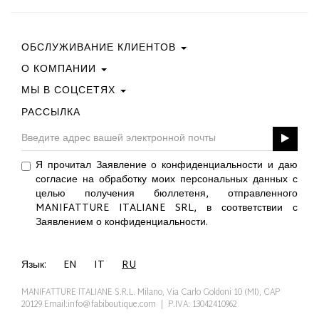
ОБСЛУЖИВАНИЕ КЛИЕНТОВ
О КОМПАНИИ
Свяжитесь С Нами
Условия Покупки
МЫ В СОЦСЕТЯХ
Политика Конфиденциальности
Руководство По Выбору Размера
Политика В Отношении Файлов Cookie
РАССЫЛКА
Facebook
ПОДАРОЧНАЯ КАРТА
Best Of Fabi
Instagram
GPSR
Pinterest
Я прочитал Заявление о конфиденциальности и даю
Twitter
согласие на обработку моих персональных данных с
YouTube
целью получения бюллетеня, отправленного
LinkedIn
MANIFATTURE ITALIANE SRL, в соответствии с
Заявлением о конфиденциальности.
Язык:
EN
IT
RU
MANIFATTURE ITALIANE S.R.L. Milano, Via Carlo Goldoni 10 (MI), CAP
20129
Email:info@fabiboutique.com
| P.IVA: 13042410962