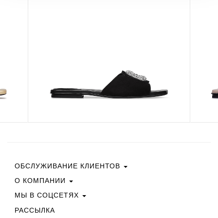
ОБСЛУЖИВАНИЕ КЛИЕНТОВ
О КОМПАНИИ
Свяжитесь С Нами
Условия Покупки
МЫ В СОЦСЕТЯХ
Политика Конфиденциальности
Руководство По Выбору Размера
Политика В Отношении Файлов Cookie
РАССЫЛКА
Facebook