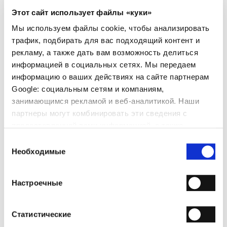
СВЕДЕНИЯ О ПРОДУКТЕ
- Материал: Телячья кожа
Этот сайт использует файлы «куки»
- Подошва: Кожа
Мы используем файлы cookie, чтобы анализировать
- Сделано в Италии
трафик, подбирать для вас подходящий контент и
рекламу, а также дать вам возможность делиться
ПОЧЕМУ ОН ОСОБЕННЫЙ?
информацией в социальных сетях. Мы передаем
информацию о ваших действиях на сайте партнерам
Google: социальным сетям и компаниям,
занимающимся рекламой и веб-аналитикой. Наши
партнеры могут комбинировать эти сведения с
предоставленной вами информацией, а также
данными, которые они получили при использовании
ПРЕМИАЛЬНЫЕ
СДЕЛАНО В ИТАЛИИ
РУЧНАЯ РАБОТА
Выбор
МАТЕРИАЛЫ
вами их сервисов.
Необходимые
согласия
ДОСТАВКА
Настроечные
ВОЗВРАТЫ И ВОЗМЕЩЕНИЯ
СПОСОБЫ ОПЛАТЫ
Статистические