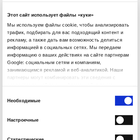
СВЕДЕНИЯ О ПРОДУКТЕ
- Материал: Рафия и кожа
- Цвет: Бежевый и коричневый
Этот сайт использует файлы «куки»
- Высота: 23,5 см
Мы используем файлы cookie, чтобы анализировать
- Ширина: 31 см
трафик, подбирать для вас подходящий контент и
- Глубина: 12 см
- Сделано в Италии
рекламу, а также дать вам возможность делиться
информацией в социальных сетях. Мы передаем
ПОЧЕМУ ОН ОСОБЕННЫЙ?
информацию о ваших действиях на сайте партнерам
Google: социальным сетям и компаниям,
занимающимся рекламой и веб-аналитикой. Наши
партнеры могут комбинировать эти сведения с
предоставленной вами информацией, а также
данными, которые они получили при использовании
Выбор
вами их сервисов.
Необходимые
согласия
СДЕЛАНО В ИТАЛИИ
Настроечные
ДОСТАВКА
ВОЗВРАТЫ И ВОЗМЕЩЕНИЯ
Статистические