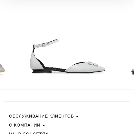
ОБСЛУЖИВАНИЕ КЛИЕНТОВ
О КОМПАНИИ
Свяжитесь С Нами
Условия Покупки