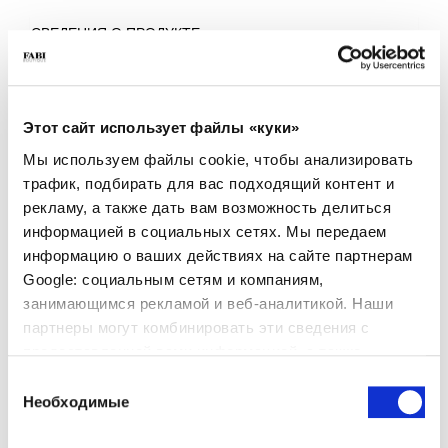
СВЕДЕНИЯ О ПРОДУКТЕ
- Материал: Замша с носком из лакированной кожи
- Подошва: Резина
- Цвет: Пудрово-розовый
- Сделано в Италии
Этот сайт использует файлы «куки»
ПОЧЕМУ ОН ОСОБЕННЫЙ?
Мы используем файлы cookie, чтобы анализировать
трафик, подбирать для вас подходящий контент и
рекламу, а также дать вам возможность делиться
информацией в социальных сетях. Мы передаем
информацию о ваших действиях на сайте партнерам
Google: социальным сетям и компаниям,
занимающимся рекламой и веб-аналитикой. Наши
ПРЕМИАЛЬНЫЕ
СДЕЛАНО В ИТАЛИИ
ЛЕГКИЕ И УДОБНЫЕ
партнеры могут комбинировать эти сведения с
МАТЕРИАЛЫ
предоставленной вами информацией, а также
данными, которые они получили при использовании
Выбор
вами их сервисов.
Необходимые
согласия