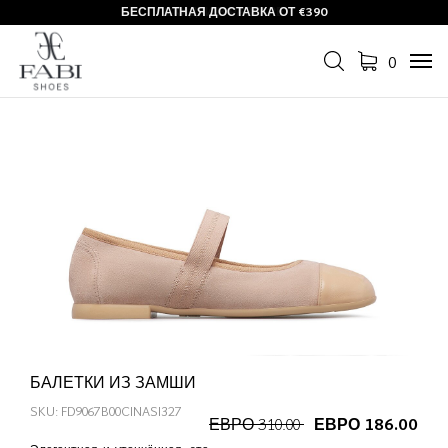
БЕСПЛАТНАЯ ДОСТАВКА ОТ €390
0
Tog
navi
БАЛЕТКИ ИЗ ЗАМШИ
SKU: FD9067B00CINASI327
ЕВРО 310.00
ЕВРО 186.00