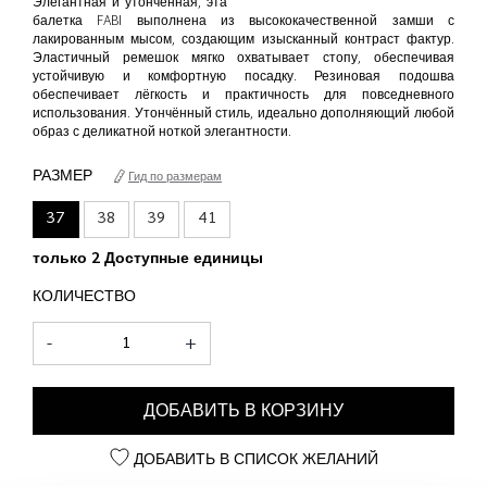
Элегантная и утончённая, эта
балетка FABI выполнена из высококачественной замши с
лакированным мысом, создающим изысканный контраст фактур.
Эластичный ремешок мягко охватывает стопу, обеспечивая
устойчивую и комфортную посадку. Резиновая подошва
обеспечивает лёгкость и практичность для повседневного
использования. Утончённый стиль, идеально дополняющий любой
образ с деликатной ноткой элегантности.
РАЗМЕР
Гид по размерам
37
38
39
41
только 2 Доступные единицы
КОЛИЧЕСТВО
-
+
ДОБАВИТЬ В КОРЗИНУ
ДОБАВИТЬ В СПИСОК ЖЕЛАНИЙ