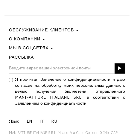
ОБСЛУЖИВАНИЕ КЛИЕНТОВ
О КОМПАНИИ
Свяжитесь С Нами
Условия Покупки
МЫ В СОЦСЕТЯХ
Политика Конфиденциальности
Руководство По Выбору Размера
Политика В Отношении Файлов Cookie
РАССЫЛКА
Facebook
ПОДАРОЧНАЯ КАРТА
Best Of Fabi
Instagram
GPSR
Pinterest
Я прочитал Заявление о конфиденциальности и даю
Twitter
согласие на обработку моих персональных данных с
YouTube
целью получения бюллетеня, отправленного
LinkedIn
MANIFATTURE ITALIANE SRL, в соответствии с
Заявлением о конфиденциальности.
Язык:
EN
IT
RU
MANIFATTURE ITALIANE S.R.L. Milano, Via Carlo Goldoni 10 (MI), CAP