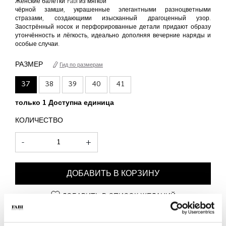
Женские балетки Fabi из мягкой
чёрной замши, украшенные элегантными разноцветными
стразами, создающими изысканный драгоценный узор.
Заострённый носок и перфорированные детали придают образу
утончённость и лёгкость, идеально дополняя вечерние наряды и
особые случаи.
РАЗМЕР
Гид по размерам
37
38
39
40
41
только 1 Доступна единица
КОЛИЧЕСТВО
-
+
ДОБАВИТЬ В КОРЗИНУ
ДОБАВИТЬ В СПИСОК ЖЕЛАНИЙ