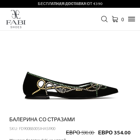
БЕСПЛАТНАЯ ДОСТАВКА ОТ €390
СКИДКИ В РАЗГАРЕ
0
Tog
navi
БАЛЕРИНА СО СТРАЗАМИ
SKU: FD9008B00SIHASI900
ЕВРО 590.00
ЕВРО 354.00