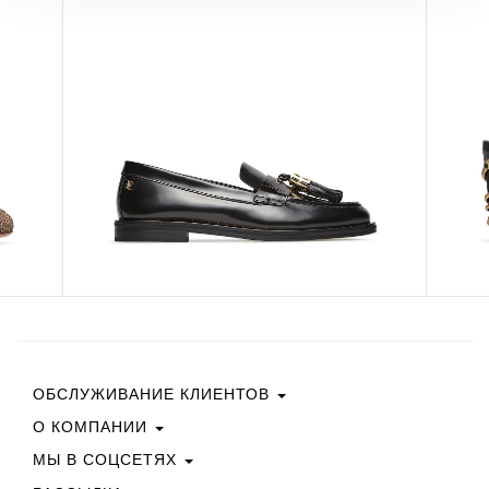
ОБСЛУЖИВАНИЕ КЛИЕНТОВ
О КОМПАНИИ
Свяжитесь С Нами
Условия Покупки
МЫ В СОЦСЕТЯХ
Политика Конфиденциальности
Руководство По Выбору Размера