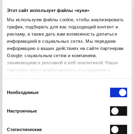
СВЕДЕНИЯ О ПРОДУКТЕ
- Материал: Замша
Этот сайт использует файлы «куки»
- Подошва: Кожа
- Цвет: Чёрный
Мы используем файлы cookie, чтобы анализировать
- Сделано в Италии
трафик, подбирать для вас подходящий контент и
рекламу, а также дать вам возможность делиться
ПОЧЕМУ ОН ОСОБЕННЫЙ?
информацией в социальных сетях. Мы передаем
информацию о ваших действиях на сайте партнерам
Google: социальным сетям и компаниям,
занимающимся рекламой и веб-аналитикой. Наши
партнеры могут комбинировать эти сведения с
предоставленной вами информацией, а также
данными, которые они получили при использовании
Выбор
ПРЕМИАЛЬНЫЕ
СДЕЛАНО В ИТАЛИИ
РУЧНАЯ РАБОТА
МАТЕРИАЛЫ
вами их сервисов.
Необходимые
согласия
ДОСТАВКА
Настроечные
ВОЗВРАТЫ И ВОЗМЕЩЕНИЯ
Статистические
СПОСОБЫ ОПЛАТЫ