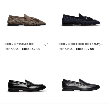
Л
оферы из перфорированной телячьей кожи
Лоферы из телячьей кожи
Евро 570.00
Евро 342.00
Евро 515.00
Евро 309.00