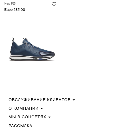
New F65
Евро 285.00
ОБСЛУЖИВАНИЕ КЛИЕНТОВ
О КОМПАНИИ
Свяжитесь С Нами
Условия Покупки
МЫ В СОЦСЕТЯХ
Политика Конфиденциальности
Руководство По Выбору Размера
Политика В Отношении Файлов Cookie
РАССЫЛКА
Facebook