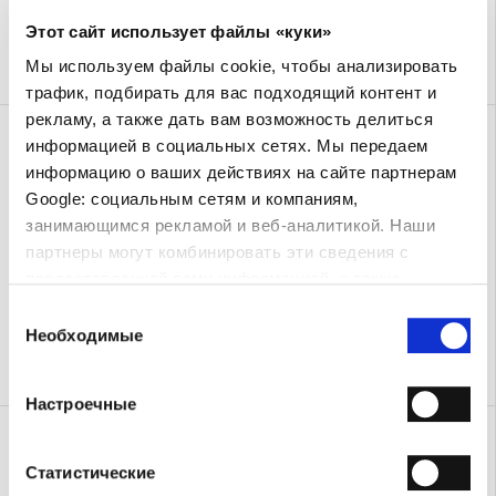
Этот сайт использует файлы «куки»
Мы используем файлы cookie, чтобы анализировать
трафик, подбирать для вас подходящий контент и
рекламу, а также дать вам возможность делиться
сандалия с ремешком
сандалия с ремешком
информацией в социальных сетях. Мы передаем
Евро 310.00
Евро 186.00
Евро 310.00
Евро 186.00
информацию о ваших действиях на сайте партнерам
Google: социальным сетям и компаниям,
занимающимся рекламой и веб-аналитикой. Наши
партнеры могут комбинировать эти сведения с
предоставленной вами информацией, а также
данными, которые они получили при использовании
Выбор
вами их сервисов.
Необходимые
согласия
Настроечные
Urban
Urban
Евро 380.00
Евро 380.00
Статистические