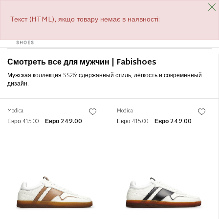
БЕСПЛАТНАЯ ДОСТАВКА ОТ €390
СКИДКИ В РАЗГАРЕ
Фильтр
+
Текст (HTML), якщо товару немає в наявності:
0
Tog
Сортировать по
+
navi
Смотреть все для мужчин | Fabishoes
Мужская коллекция SS26: сдержанный стиль, лёгкость и современный
дизайн.
Modica
Modica
Евро 415.00
Евро 249.00
Евро 415.00
Евро 249.00