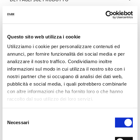
DETTAGLI SUL PRODOTTO
- Materiale: Vitello
- Colore: Nero
- Fondo: Cuoio
- Made in Italy
Questo sito web utilizza i cookie
PERCHÉ È SPECIALE?
Utilizziamo i cookie per personalizzare contenuti ed
annunci, per fornire funzionalità dei social media e per
analizzare il nostro traffico. Condividiamo inoltre
informazioni sul modo in cui utilizza il nostro sito con i
nostri partner che si occupano di analisi dei dati web,
pubblicità e social media, i quali potrebbero combinarle
MATERIALI PREMIUM
MADE IN ITALY
LEGGEREZZA E
con altre informazioni che ha fornito loro o che hanno
COMFORT
raccolto dal suo utilizzo dei loro servizi.
Selezione
Necessari
del
consenso