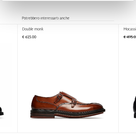
Potrebbero interessarti anche
Double monk
Mocassin
€ 615.00
€ 495.0