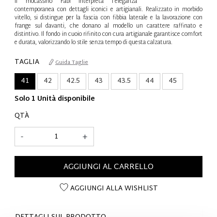
Il mocassino Fabi interpreta l’eleganza
contemporanea con dettagli iconici e artigianali. Realizzato in morbido
vitello, si distingue per la fascia con fibbia laterale e la lavorazione con
frange sul davanti, che donano al modello un carattere raffinato e
distintivo. Il fondo in cuoio rifinito con cura artigianale garantisce comfort
e durata, valorizzando lo stile senza tempo di questa calzatura.
TAGLIA
Guida Taglie
41
42
42.5
43
43.5
44
45
Solo 1 Unità disponibile
QTÀ
-
+
AGGIUNGI AL CARRELLO
AGGIUNGI ALLA WISHLIST