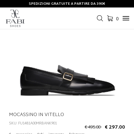
SPEDIZIONI GRATUITE A PARTIRE DA 390€
0
Tog
navi
MOCASSINO IN VITELLO
SKU: FU1481A00MRBANK901
€ 495.00
€ 297.00