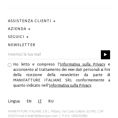
ASSISTENZA CLIENTI
AZIENDA
Contattaci
Condizioni Di Acquisto
SEGUICI
Privacy Policy
Guida Taglie
Cookie Policy
NEWSLETTER
Facebook
Gift Card
Best Of Fabi
Instagram
GPSR
Pinterest
Ho letto e compreso l'
Informativa sulla Privacy
e
Twitter
acconsento al trattamento dei miei dati personali ai fini
YouTube
della ricezione della newsletter da parte di
LinkedIn
MANIFATTURE ITALIANE SRL conformemente a
quanto indicato nell’
Informativa sulla Privacy
.
Lingua:
EN
IT
RU
MANIFATTURE ITALIANE S.R.L. Milano, Via Carlo Goldoni 10 (MI), CAP
20129
Email:info@fabiboutique.com
| P.IVA: 13042410962