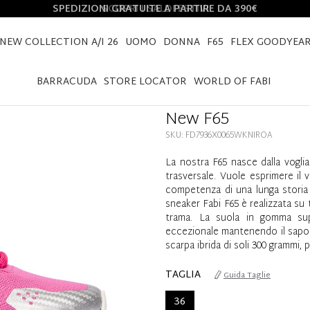
SPEDIZIONI GRATUITE A PARTIRE DA 390€
NEW COLLECTION A/I 26
UOMO
DONNA
F65
FLEX GOODYEA
HOME
NEW F65
BARRACUDA
STORE LOCATOR
WORLD OF FABI
New F65
SKU: FD7936X0065WKNIROA
La nostra F65 nasce dalla voglia
trasversale. Vuole esprimere il 
competenza di una lunga storia 
sneaker Fabi F65 è realizzata su 
trama. La suola in gomma supe
eccezionale mantenendo il sapor
scarpa ibrida di soli 300 grammi,
TAGLIA
Guida Taglie
36