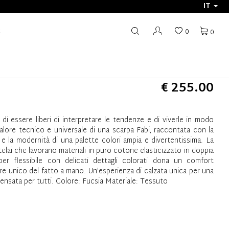
IT
R
0
0
€ 255.00
 di essere liberi di interpretare le tendenze e di viverle in modo
valore tecnico e universale di una scarpa Fabi, raccontata con la
e la modernità di una palette colori ampia e divertentissima. La
telai che lavorano materiali in puro cotone elasticizzato in doppia
r flessibile con delicati dettagli colorati dona un comfort
e unico del fatto a mano. Un'esperienza di calzata unica per una
 pensata per tutti. Colore: Fucsia Materiale: Tessuto