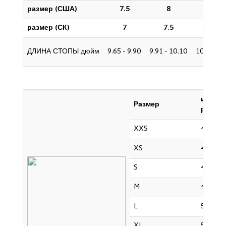
размер (США)
7.5
8
8.5 - 9
размер (СК)
7
7.5
8 - 8.5
ДЛИНА СТОПЫ дюйм
9.65 - 9.90
9.91 - 10.10
10.11 - 1
италья
Размер
разме
XXS
42
XS
44
S
46
M
48
L
50
XL
52