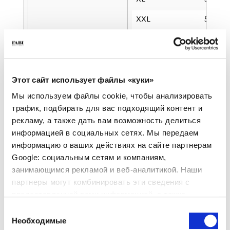
XXL
54
XXXL
56
XXXXL
58
XXXXXL
60
Этот сайт использует файлы «куки»
Мы используем файлы cookie, чтобы анализировать
1. Ширина плеч: измеряетс
трафик, подбирать для вас подходящий контент и
2. Полуобхват груди: изме
рекламу, а также дать вам возможность делиться
3. Обхват талии: измеряетс
информацией в социальных сетях. Мы передаем
информацию о ваших действиях на сайте партнерам
Google: социальным сетям и компаниям,
Женская обувь
занимающимся рекламой и веб-аналитикой. Наши
партнеры могут комбинировать эти сведения с
ДЛИНА СТОПЫ см
21.3 - 21.8
21.9 - 22.5
22.6 - 23.2
предоставленной вами информацией, а также
размер (ЕС)
35 - 35.5
36 - 36.5
37 - 37.5
данными, которые они получили при использовании
Выбор
вами их сервисов.
Необходимые
согласия
размер (США)
5
5.5 - 6
6.5