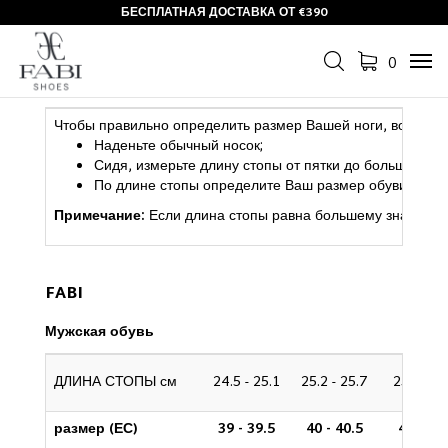
БЕСПЛАТНАЯ ДОСТАВКА ОТ €390
РУКОВОДСТВО ПО ВЫБОРУ РАЗМЕРА
0
Tog
navi
Чтобы правильно определить размер Вашей ноги, воспол
Наденьте обычный носок;
Сидя, измерьте длину стопы от пятки до большого пал
По длине стопы определите Ваш размер обуви с по
Примечание:
Если длина стопы равна большему значению, 
FABI
Мужская обувь
ДЛИНА СТОПЫ см
24.5 - 25.1
25.2 - 25.7
25.8 - 26
размер (ЕС)
39 - 39.5
40 - 40.5
41 - 41