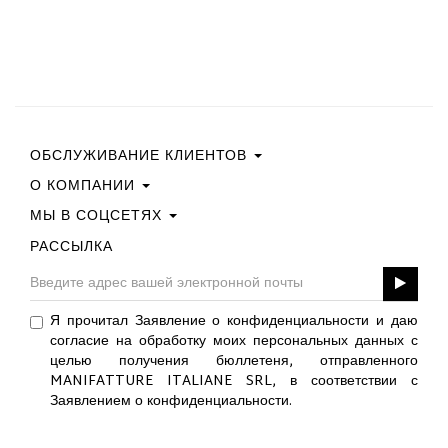
ОБСЛУЖИВАНИЕ КЛИЕНТОВ
О КОМПАНИИ
Свяжитесь С Нами
Условия Покупки
МЫ В СОЦСЕТЯХ
Политика Конфиденциальности
Руководство По Выбору Размера
Политика В Отношении Файлов Cookie
РАССЫЛКА
Facebook
ПОДАРОЧНАЯ КАРТА
Best Of Fabi
Instagram
GPSR
Pinterest
Я прочитал Заявление о конфиденциальности и даю
Twitter
согласие на обработку моих персональных данных с
YouTube
целью получения бюллетеня, отправленного
LinkedIn
MANIFATTURE ITALIANE SRL, в соответствии с
Заявлением о конфиденциальности.