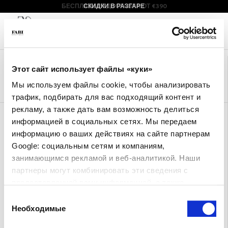
БЕСПЛАТНАЯ ДОСТАВКА ОТ €390
СКИДКИ В РАЗГАРЕ
Фильтр
+
0
Tog
Сортировать по
+
navi
Мужские сандалии | Fabishoes
Этот сайт использует файлы «куки»
С 1965 года Fabi развивает качество и опыт, что находит отражение в
Мы используем файлы cookie, чтобы анализировать
изысканных моделях, продуманных до мельчайших деталей.
трафик, подбирать для вас подходящий контент и
рекламу, а также дать вам возможность делиться
сандалия с ремешком
сандалия с ремешком
информацией в социальных сетях. Мы передаем
Евро 310.00
Евро 186.00
Евро 310.00
Евро 186.00
информацию о ваших действиях на сайте партнерам
Google: социальным сетям и компаниям,
занимающимся рекламой и веб-аналитикой. Наши
партнеры могут комбинировать эти сведения с
предоставленной вами информацией, а также
данными, которые они получили при использовании
Выбор
вами их сервисов.
Необходимые
согласия