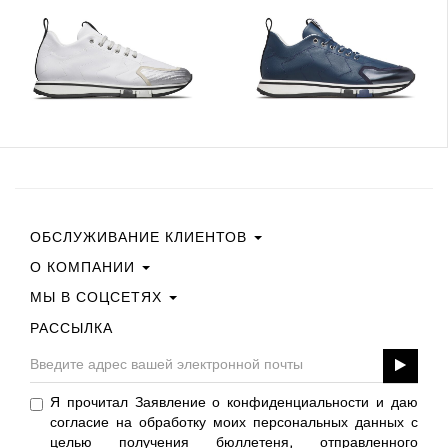
ОБСЛУЖИВАНИЕ КЛИЕНТОВ
О КОМПАНИИ
Свяжитесь С Нами
Условия Покупки
МЫ В СОЦСЕТЯХ
Политика Конфиденциальности
Руководство По Выбору Размера
Политика В Отношении Файлов Cookie
РАССЫЛКА
Facebook
ПОДАРОЧНАЯ КАРТА
Best Of Fabi
Instagram
GPSR
Pinterest
Я прочитал Заявление о конфиденциальности и даю
Twitter
согласие на обработку моих персональных данных с
YouTube
целью получения бюллетеня, отправленного