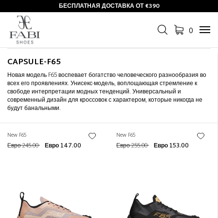
БЕСПЛАТНАЯ ДОСТАВКА ОТ €390
Фильтр
+
0
Tog
Сортировать по
+
navi
CAPSULE-F65
Новая модель F65 воспевает богатство человеческого разнообразия во
всех его проявлениях. Унисекс-модель, воплощающая стремление к
свободе интерпретации модных тенденций. Универсальный и
современный дизайн для кроссовок с характером, которые никогда не
будут банальными.
New F65
New F65
Евро 245.00
Евро 147.00
Евро 255.00
Евро 153.00