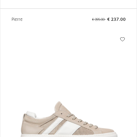
Pierre
€ 237.00
€ 395.00