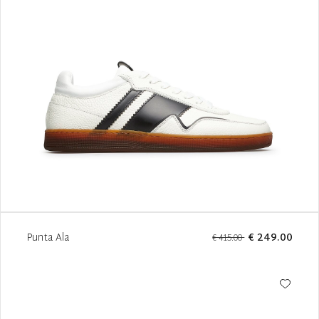
Punta Ala
€ 249.00
€ 415.00