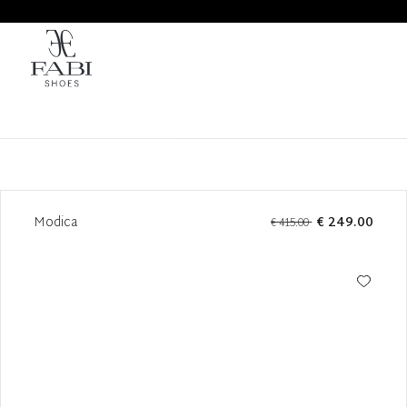
Modica
€ 249.00
€ 415.00