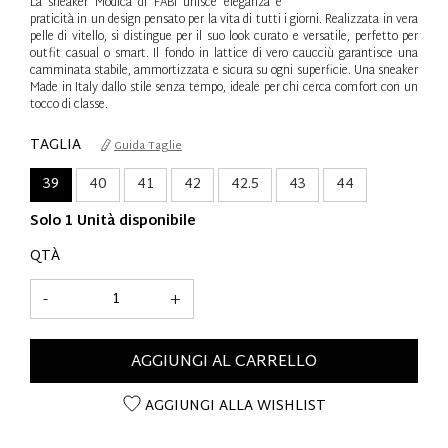
La sneaker Modica di FABI unisce eleganza e
praticità in un design pensato per la vita di tutti i giorni. Realizzata in vera
pelle di vitello, si distingue per il suo look curato e versatile, perfetto per
outfit casual o smart. Il fondo in lattice di vero caucciù garantisce una
camminata stabile, ammortizzata e sicura su ogni superficie. Una sneaker
Made in Italy dallo stile senza tempo, ideale per chi cerca comfort con un
tocco di classe.
TAGLIA
Guida Taglie
39
40
41
42
42.5
43
44
Solo 1 Unità disponibile
QTÀ
-
+
AGGIUNGI AL CARRELLO
AGGIUNGI ALLA WISHLIST