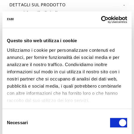
DETTAGLI SUL PRODOTTO
- Materiale: Pelle di vitello
- Fondo: Lattice in vero caucciù
- Colore: Bianco e cuoio
- Calzata: Regolare
- Made in Italy
Questo sito web utilizza i cookie
PERCHÉ È SPECIALE?
Utilizziamo i cookie per personalizzare contenuti ed
annunci, per fornire funzionalità dei social media e per
analizzare il nostro traffico. Condividiamo inoltre
informazioni sul modo in cui utilizza il nostro sito con i
nostri partner che si occupano di analisi dei dati web,
pubblicità e social media, i quali potrebbero combinarle
con altre informazioni che ha fornito loro o che hanno
MATERIALI PREMIUM
MADE IN ITALY
LEGGEREZZA E
raccolto dal suo utilizzo dei loro servizi.
COMFORT
Selezione
Necessari
del
consenso