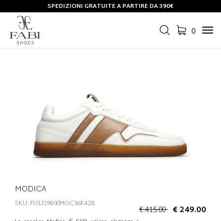
SPEDIZIONI GRATUITE A PARTIRE DA 390€
0
Tog
navi
MODICA
SKU: FU1319B00MOC36K42B
€ 415.00
€ 249.00