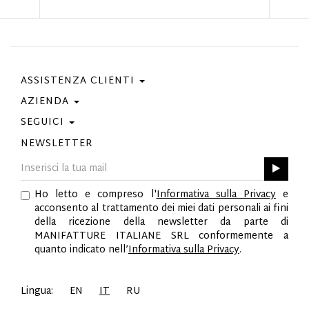
ASSISTENZA CLIENTI
AZIENDA
Contattaci
Condizioni Di Acquisto
SEGUICI
Privacy Policy
Guida Taglie
Cookie Policy
NEWSLETTER
Facebook
Gift Card
Best Of Fabi
Instagram
GPSR
Pinterest
Ho letto e compreso l'
Informativa sulla Privacy
e
Twitter
acconsento al trattamento dei miei dati personali ai fini
YouTube
della ricezione della newsletter da parte di
LinkedIn
MANIFATTURE ITALIANE SRL conformemente a
quanto indicato nell’
Informativa sulla Privacy
.
Lingua:
EN
IT
RU