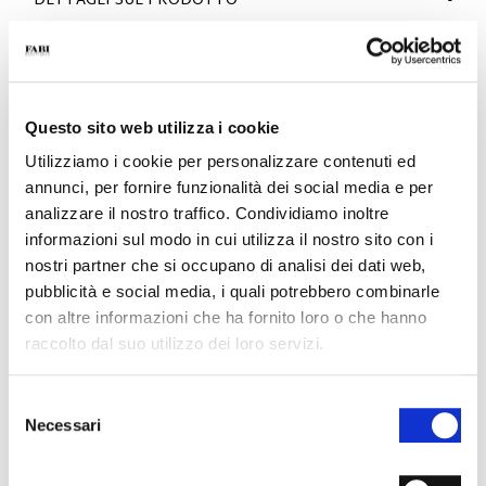
DETTAGLI SUL PRODOTTO
- Materiale: Camoscio
- Colore: Blu
- Fondo: Cuoio
- Made in Italy
Questo sito web utilizza i cookie
PERCHÉ È SPECIALE?
Utilizziamo i cookie per personalizzare contenuti ed
annunci, per fornire funzionalità dei social media e per
analizzare il nostro traffico. Condividiamo inoltre
informazioni sul modo in cui utilizza il nostro sito con i
nostri partner che si occupano di analisi dei dati web,
pubblicità e social media, i quali potrebbero combinarle
MATERIALI PREMIUM
MADE IN ITALY
LEGGEREZZA E
con altre informazioni che ha fornito loro o che hanno
COMFORT
raccolto dal suo utilizzo dei loro servizi.
Selezione
Necessari
del
consenso