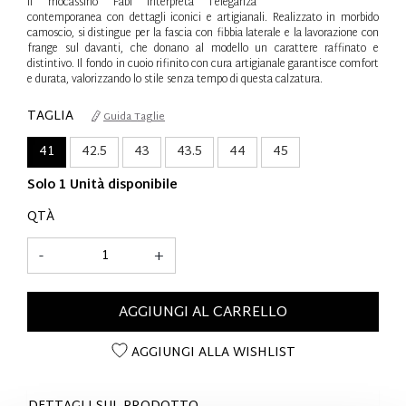
Il mocassino Fabi interpreta l’eleganza
contemporanea con dettagli iconici e artigianali. Realizzato in morbido
camoscio, si distingue per la fascia con fibbia laterale e la lavorazione con
frange sul davanti, che donano al modello un carattere raffinato e
distintivo. Il fondo in cuoio rifinito con cura artigianale garantisce comfort
e durata, valorizzando lo stile senza tempo di questa calzatura.
TAGLIA
Guida Taglie
41
42.5
43
43.5
44
45
Solo 1 Unità disponibile
QTÀ
-
+
AGGIUNGI AL CARRELLO
AGGIUNGI ALLA WISHLIST