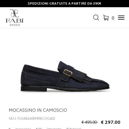
SPEDIZIONI GRATUITE A PARTIRE DA 390€
0
Tog
navi
MOCASSINO IN CAMOSCIO
SKU: FU1481A00MRBCVG602
€ 495.00
€ 297.00