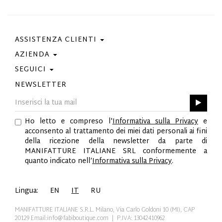
ASSISTENZA CLIENTI
AZIENDA
Contattaci
Condizioni Di Acquisto
SEGUICI
Privacy Policy
Guida Taglie
Cookie Policy
NEWSLETTER
Facebook
Gift Card
Best Of Fabi
Instagram
GPSR
Pinterest
Ho letto e compreso l'
Informativa sulla Privacy
e
Twitter
acconsento al trattamento dei miei dati personali ai fini
YouTube
della ricezione della newsletter da parte di
LinkedIn
MANIFATTURE ITALIANE SRL conformemente a
quanto indicato nell’
Informativa sulla Privacy
.
Lingua:
EN
IT
RU
MANIFATTURE ITALIANE S.R.L. Milano, Via Carlo Goldoni 10 (MI), CAP
20129
Email:info@fabiboutique.com
| P.IVA: 13042410962