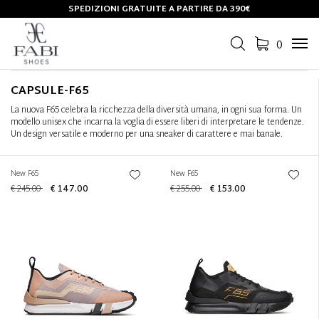
SPEDIZIONI GRATUITE A PARTIRE DA 390€
Filtra
+
0
Tog
Ordina per
+
navi
CAPSULE-F65
La nuova F65 celebra la ricchezza della diversità umana, in ogni sua forma. Un
modello unisex che incarna la voglia di essere liberi di interpretare le tendenze.
Un design versatile e moderno per una sneaker di carattere e mai banale.
New F65
New F65
€ 245.00
€ 147.00
€ 255.00
€ 153.00