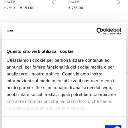
New F65
New F65
€ 255.00
€ 153.00
€ 255.00
Questo sito web utilizza i cookie
Utilizziamo i cookie per personalizzare contenuti ed
annunci, per fornire funzionalità dei social media e per
analizzare il nostro traffico. Condividiamo inoltre
New F65
New F65
informazioni sul modo in cui utilizza il nostro sito con i
€ 255.00
€ 255.00
nostri partner che si occupano di analisi dei dati web,
pubblicità e social media, i quali potrebbero combinarle
con altre informazioni che ha fornito loro o che hanno
raccolto dal suo utilizzo dei loro servizi.
Selezione