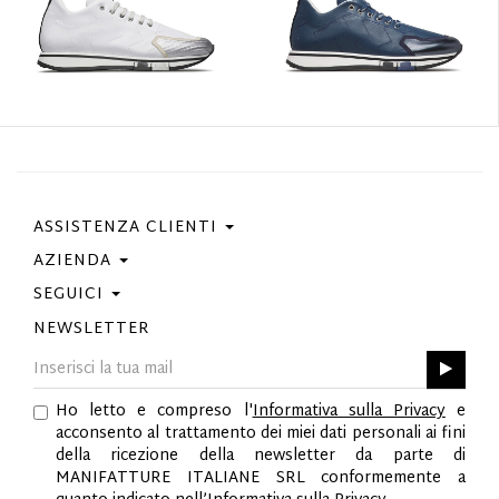
ASSISTENZA CLIENTI
AZIENDA
Contattaci
Condizioni Di Acquisto
SEGUICI
Privacy Policy
Guida Taglie
Cookie Policy
NEWSLETTER
Facebook
Gift Card
Best Of Fabi
Instagram
GPSR
Pinterest
Ho letto e compreso l'
Informativa sulla Privacy
e
Twitter
acconsento al trattamento dei miei dati personali ai fini
YouTube
della ricezione della newsletter da parte di
LinkedIn
MANIFATTURE ITALIANE SRL conformemente a