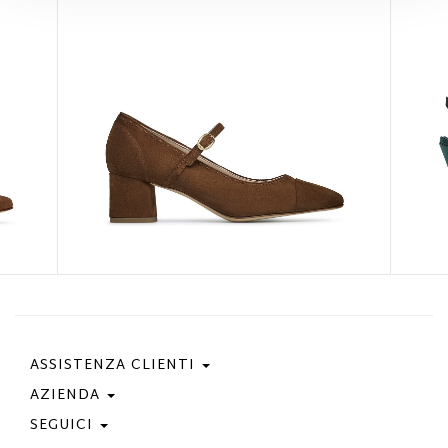
ASSISTENZA CLIENTI
AZIENDA
Contattaci
Condizioni Di Acquisto
SEGUICI
Privacy Policy