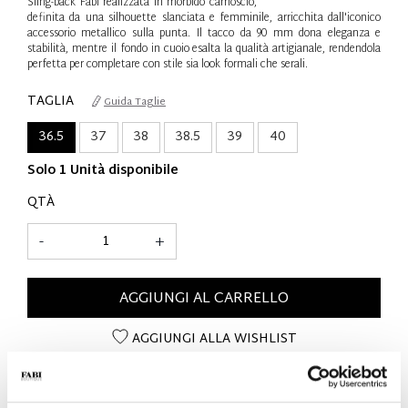
Sling-back Fabi realizzata in morbido camoscio,
definita da una silhouette slanciata e femminile, arricchita dall'iconico
accessorio metallico sulla punta. Il tacco da 90 mm dona eleganza e
stabilità, mentre il fondo in cuoio esalta la qualità artigianale, rendendola
perfetta per completare con stile sia look formali che serali.
TAGLIA
Guida Taglie
36.5
37
38
38.5
39
40
Solo 1 Unità disponibile
QTÀ
-
+
AGGIUNGI AL CARRELLO
AGGIUNGI ALLA WISHLIST
DETTAGLI SUL PRODOTTO