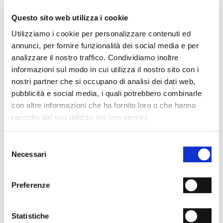
- Materiale: Camoscio
- Fondo: Cuoio
Questo sito web utilizza i cookie
- Tacco: 90 mm
- Colore: Cioccolato
Utilizziamo i cookie per personalizzare contenuti ed
- Made in Italy
annunci, per fornire funzionalità dei social media e per
analizzare il nostro traffico. Condividiamo inoltre
PERCHÉ È SPECIALE?
informazioni sul modo in cui utilizza il nostro sito con i
nostri partner che si occupano di analisi dei dati web,
pubblicità e social media, i quali potrebbero combinarle
con altre informazioni che ha fornito loro o che hanno
raccolto dal suo utilizzo dei loro servizi.
Selezione
MATERIALI PREMIUM
MADE IN ITALY
LAVORAZIONE
ARTIGIANALE
Necessari
del
consenso
SPEDIZIONI
Preferenze
RESI & RIMBORSI
Statistiche
METODI DI PAGAMENTO