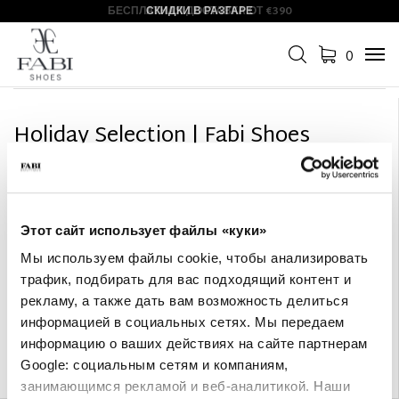
БЕСПЛАТНАЯ ДОСТАВКА ОТ €390
СКИДКИ В РАЗГАРЕ
Фильтр
+
0
Tog
Сортировать по
+
navi
Holiday Selection | Fabi Shoes
Откройте для себя Holiday
Selection в Fabi Shoes.
Выбирайте качественные
Этот сайт использует файлы «куки»
изделия ручной работы Made
Мы используем файлы cookie, чтобы анализировать
трафик, подбирать для вас подходящий контент и
in Italy с1965 года.
рекламу, а также дать вам возможность делиться
Бесплатная доставка и
информацией в социальных сетях. Мы передаем
возврат для заказов от 390€.
информацию о ваших действиях на сайте партнерам
Google: социальным сетям и компаниям,
занимающимся рекламой и веб-аналитикой. Наши